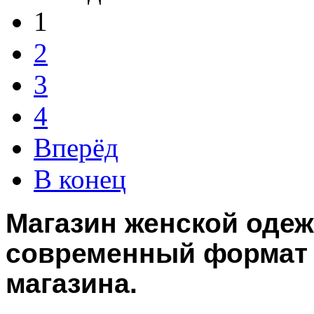
1
2
3
4
Вперёд
В конец
Магазин женской оде
современный формат 
магазина.